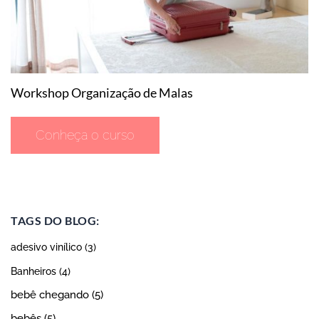
Workshop Organização de Malas
C
Conheça o curso
TAGS DO BLOG:
adesivo vinílico
(3)
Banheiros
(4)
bebê chegando
(5)
bebês
(5)